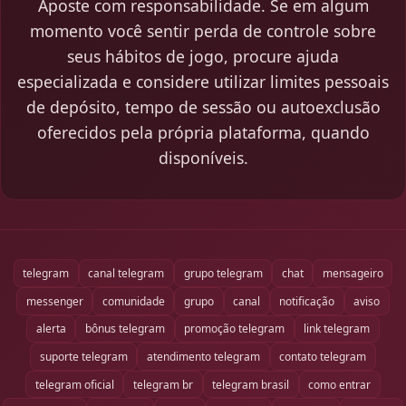
Aposte com responsabilidade. Se em algum
momento você sentir perda de controle sobre
seus hábitos de jogo, procure ajuda
especializada e considere utilizar limites pessoais
de depósito, tempo de sessão ou autoexclusão
oferecidos pela própria plataforma, quando
disponíveis.
telegram
canal telegram
grupo telegram
chat
mensageiro
messenger
comunidade
grupo
canal
notificação
aviso
alerta
bônus telegram
promoção telegram
link telegram
suporte telegram
atendimento telegram
contato telegram
telegram oficial
telegram br
telegram brasil
como entrar