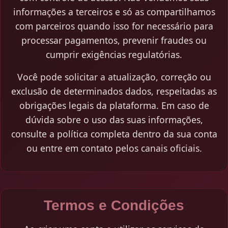
informações a terceiros e só as compartilhamos
com parceiros quando isso for necessário para
processar pagamentos, prevenir fraudes ou
cumprir exigências regulatórias.
Você pode solicitar a atualização, correção ou
exclusão de determinados dados, respeitadas as
obrigações legais da plataforma. Em caso de
dúvida sobre o uso das suas informações,
consulte a política completa dentro da sua conta
ou entre em contato pelos canais oficiais.
Termos e Condições