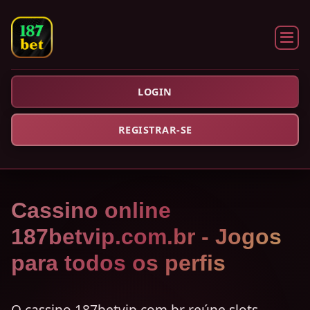
LOGIN
REGISTRAR-SE
Cassino online
187betvip.com.br - Jogos
para todos os perfis
O cassino 187betvip.com.br reúne slots