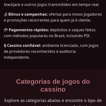
blackjack e outros jogos transmitidos em tempo real.
💰
Bônus e campanhas:
ofertas para novos jogadores
e promoções recorrentes para quem já é cliente.
💳
Pagamentos rápidos:
depósitos e saques feitos
com métodos populares no Brasil, incluindo PIX.
🔒
Cassino confiável:
ambiente licenciado, com jogos
de provedores reconhecidos e auditoria
independente.
Categorias de jogos do
cassino
Explore as categorias abaixo e encontre o tipo de