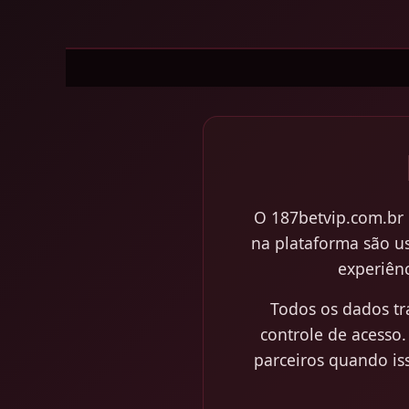
O 187betvip.com.br 
na plataforma são us
experiênc
Todos os dados t
controle de acesso
parceiros quando is