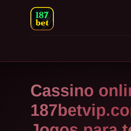
Cassino onli
187betvip.co
Jogos para 