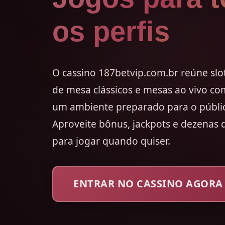
os perfis
O cassino 187betvip.com.br reúne slo
de mesa clássicos e mesas ao vivo co
um ambiente preparado para o público
Aproveite bônus, jackpots e dezenas d
para jogar quando quiser.
ENTRAR NO CASSINO AGORA